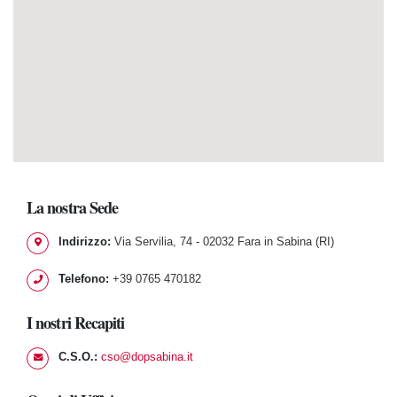
La nostra
Sede
Indirizzo:
Via Servilia, 74 - 02032 Fara in Sabina (RI)
Telefono:
+39 0765 470182
I nostri
Recapiti
C.S.O.:
cso@dopsabina.it