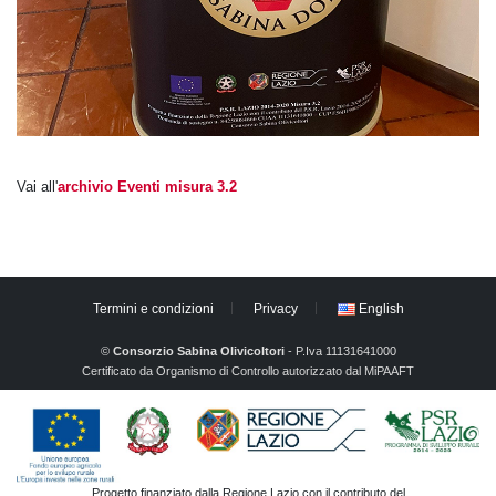
Vai all'
archivio Eventi misura 3.2
Termini e condizioni
Privacy
English
©
Consorzio Sabina Olivicoltori
- P.Iva 11131641000
Certificato da Organismo di Controllo autorizzato dal MiPAAFT
Progetto finanziato dalla Regione Lazio con il contributo del