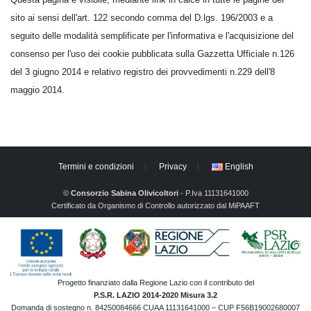
sito ai sensi dell'art. 122 secondo comma del D.lgs. 196/2003 e a
seguito delle modalità semplificate per l'informativa e l'acquisizione del
consenso per l'uso dei cookie pubblicata sulla Gazzetta Ufficiale n.126
del 3 giugno 2014 e relativo registro dei provvedimenti n.229 dell'8
maggio 2014.
Termini e condizioni
Privacy
English
©
Consorzio Sabina Olivicoltori
- P.Iva 11131641000
Certificato da Organismo di Controllo autorizzato dal MiPAAFT
Progetto finanziato dalla Regione Lazio con il contributo del
P.S.R. LAZIO 2014-2020 Misura 3.2
Domanda di sostegno n. 84250084666 CUAA 11131641000 – CUP F56B19002680007